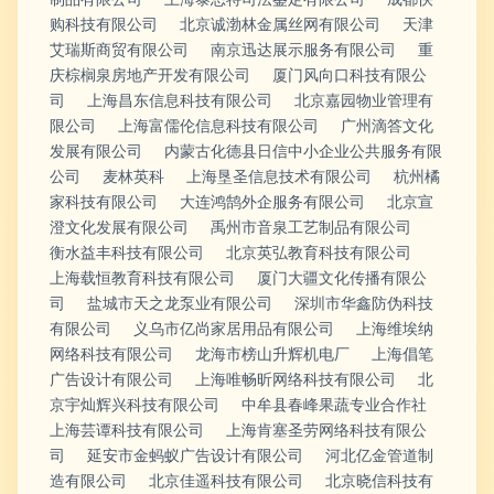
购科技有限公司
北京诚渤林金属丝网有限公司
天津
艾瑞斯商贸有限公司
南京迅达展示服务有限公司
重
庆棕榈泉房地产开发有限公司
厦门风向口科技有限公
司
上海昌东信息科技有限公司
北京嘉园物业管理有
限公司
上海富儒伦信息科技有限公司
广州滴答文化
发展有限公司
内蒙古化德县日信中小企业公共服务有限
公司
麦林英科
上海垦圣信息技术有限公司
杭州橘
家科技有限公司
大连鸿鹄外企服务有限公司
北京宣
澄文化发展有限公司
禹州市音泉工艺制品有限公司
衡水益丰科技有限公司
北京英弘教育科技有限公司
上海载恒教育科技有限公司
厦门大疆文化传播有限公
司
盐城市天之龙泵业有限公司
深圳市华鑫防伪科技
有限公司
义乌市亿尚家居用品有限公司
上海维埃纳
网络科技有限公司
龙海市榜山升辉机电厂
上海倡笔
广告设计有限公司
上海唯畅昕网络科技有限公司
北
京宇灿辉兴科技有限公司
中牟县春峰果蔬专业合作社
上海芸谭科技有限公司
上海肯塞圣劳网络科技有限公
司
延安市金蚂蚁广告设计有限公司
河北亿金管道制
造有限公司
北京佳遥科技有限公司
北京晓信科技有