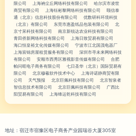
限公司
上海衲尘丘网络科技有限公司
哈尔滨市凌世
商贸有限公司
上海钰彬黎网络科技有限公司
颐信泰
通（北京）信息科技股份有限公司
优数研科环境科技
（北京）有限公司
东莞市惠盈纸品包装有限公司
北
京寸呆科技有限公司
南京新锐达农业科技有限公司
青田侨新网络科技有限公司
上海日致贸易有限公司
海口恒皇裕文化传媒有限公司
宁波市江北国茂电器厂
上海宸锦房屋租赁服务有限公司
深圳市寻未来网络科技
有限公司
安顺市西秀区雅视影音传媒有限公司
合肥
帕问哐电子商务有限公司
七日圣华（北京）国际贸易有
限公司
北京穆羲软件技术中心
上海诗诺静商贸有限
公司
天气预报
北京巨佩科技有限公司
北京智泉者
智信息技术有限公司
北京巨佩科技有限公司
广西比
阳贸易有限公司
上海锋运乾科技有限公司
地址：宿迁市宿豫区电子商务产业园瑞谷大厦305室